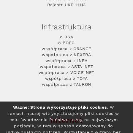
Rejestr UKE 11113
Infrastruktura
o BSA
o POPC
współpraca z ORANGE
współpraca z NEXERA
współpraca z INEA
współpraca z ASTA-NET
współpraca z VOICE-NET
współpraca z TOYA
współpraca z TAURON
Ważne: Strona wykorzystuje pliki cookies.
W
Szybki
ramach naszej witryny stosujemy pliki cookies w
Internet
celu świadczenia Państwu usług na najwyższym
poziomie, w tym w sposób dostosowany do
indywidualnych potrzeb. Korzystanie z witryny bez