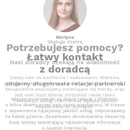
Martyna
Obsługa Klienta
Potrzebujesz pomocy?
Łatwy kontakt
Nasi doradcy czekają na wiadomość
z doradcą
Zależy nam na komforcie i zadowoleniu Klientów,
Budujemy długotrwałe relacje partnerskie
dlatego służymy pomocą w doborze właściwej oferty.
Skrupulatnie analizujemy zmieniające się trendy, więc
jest nam dużo łatwiej zrozumieć realia rynku
Naszym priorytetem są dobre relacje z Klientem,
i świadczyć usługi internetowe będące zawsze
o które dbamy przez cały okres współpracy. W trosce
dopasowane do wymagań.
o zapewnienie najwyższej jakości usług, odpowiadamy
n
na każde pytanie. Dodatkowo zbudowaliśmy obszerną
bazę wiedzy zawierającą najważniejsze informacje
o naszym internecie.