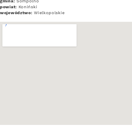
gmina:
Sompolno
powiat:
Koniński
województwo:
Wielkopolskie